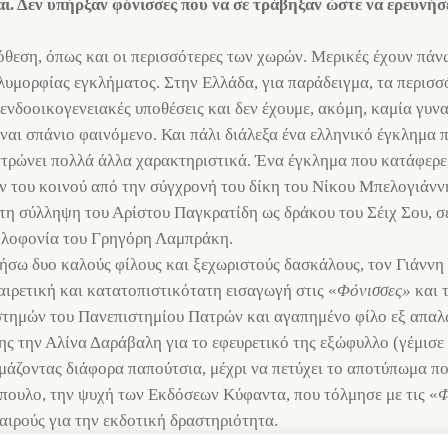
. Δεν υπήρξαν φόνισσες που να σε τράβηξαν ώστε να ερευνήσε
όθεση, όπως και οι περισσότερες των χωρών. Μερικές έχουν πάν
λυμορφίας εγκλήματος. Στην Ελλάδα, για παράδειγμα, τα περισ
 ενδοοικογενειακές υποθέσεις και δεν έχουμε, ακόμη, καμία γυ
είναι σπάνιο φαινόμενο. Και πάλι διάλεξα ένα ελληνικό έγκλημα 
τρώνει πολλά άλλα χαρακτηριστικά. Ένα έγκλημα που κατάφερε, 
ν του κοινού από την σύγχρονή του δίκη του Νίκου Μπελογιάννη
 τη σύλληψη του Αρίστου Παγκρατίδη ως δράκου του Σέιχ Σου, 
δολοφονία του Γρηγόρη Λαμπράκη.
τήσω δυο καλούς φίλους και ξεχωριστούς δασκάλους, τον Γιάν
αιρετική και κατατοπιστικότατη εισαγωγή στις «
Φόνισσες»
και 
τημών του Πανεπιστημίου Πατρών και αγαπημένο φίλο εξ απαλώ
ς την Αλίνα Δαράβαλη για το εφευρετικό της εξώφυλλο (γέμισε 
μάζοντας διάφορα παπούτσια, μέχρι να πετύχει το αποτύπωμα πο
πουλο, την ψυχή των Εκδόσεων Κύφαντα, που τόλμησε με τις «
Φ
αιρούς για την εκδοτική δραστηριότητα.