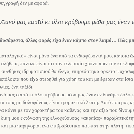
συγγραφή δεν με αφορά.
οτεινό μας εαυτό κι όλοι κρύβουμε μέσα μας έναν 
α δυσάρεστα, άλλες φορές είχα έναν κόμπο στον λαιμό… Πώς μπ
ατολογικό» είναι μόνο ένα από τα ενδιαφέροντά μου, κάποια άλ
 αλήθεια, πάντως είναι ότι τον τελευταίο χρόνο πριν την κυκλο
ε συνθήκες ιδρυματισμού θα έλεγα, επηρεάστηκα αρκετά ψυχοσω
υπόλοιπα που είχα στερηθεί για χάρη του και με έφεραν στα ίσια
ίες, ένα ταξίδι.
ινό μας εαυτό κι όλοι κρύβουμε μέσα μας έναν εν δυνάμει δολοφ
ι τους μη δολοφόνους είναι τρομακτικά λεπτή. Αυτό που μας κ
α κάνει με τον χαρακτήρα του καθενός και την αξία που δίνουμ
 δική μου εκτόνωση της ελλοχεύουσας «ακραίας» παραβατικότητα
ι και μια παρηγοριά, ένα επιβραβευτικό πατ-πατ στην πλάτη, τύπ