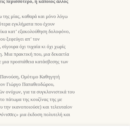
ις περισσότερο, ή κάποιος άλλος
ω της μίας, καθαρά και μόνο λόγω
σότερα εγκλήματα που έχουν
ναίκα κατ’ εξακολούθηση δολοφόνο,
που ξεφεύγει απ’ τον
σίγουρα όχι τυχαία κι όχι χωρίς
. Μια πρακτική που, μια δεκαετία
σε μια προσπάθεια κατάσβεσης των
νη Πανούση, Ομότιμο Καθηγητή
τον Γιώργο Παπαθεοδώρου,
ν ονύχων, για τα συγκλονιστικά του
το πάτωμα της κουζίνας της με
υ την ικανοποιούσε) και τελευταίον
όνισσες»
μια έκδοση πολυτελή και