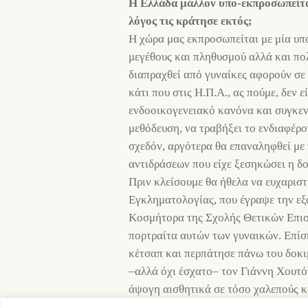
Η Ελλάδα μάλλον υπο-εκπροσωπείται
λόγος τις κράτησε εκτός;
Η χώρα μας εκπροσωπείται με μία υπ
μεγέθους και πληθυσμού αλλά και πο
διαπραχθεί από γυναίκες αφορούν σε
κάτι που στις Η.Π.Α., ας πούμε, δεν 
ενδοοικογενειακό κανόνα και συγκεν
μεθόδευση, να τραβήξει το ενδιαφέρο
σχεδόν, αργότερα θα επαναληφθεί με
αντιδράσεων που είχε ξεσηκώσει η 
Πριν κλείσουμε θα ήθελα να ευχαρισ
Εγκληματολογίας, που έγραψε την εξ
Κοσμήτορα της Σχολής Θετικών Επισ
πορτραίτα αυτών των γυναικών. Επίση
κέτσαπ και περπάτησε πάνω του δοκι
–αλλά όχι έσχατο– τον Γιάννη Χουτό
άψογη αισθητικά σε τόσο χαλεπούς κ