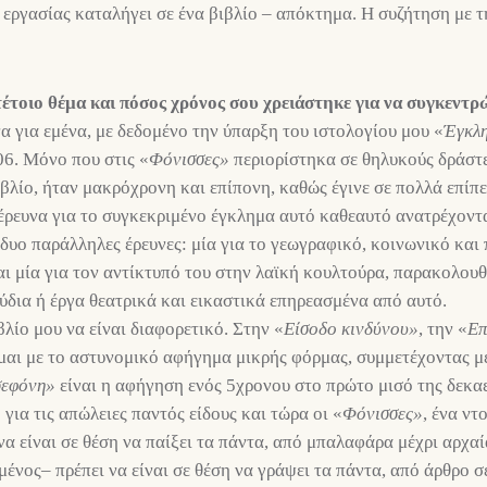
εργασίας καταλήγει σε ένα βιβλίο – απόκτημα. Η συζήτηση με τη
έτοιο θέμα και πόσος χρόνος σου χρειάστηκε για να συγκεντρώ
α για εμένα, με δεδομένο την ύπαρξη του ιστολογίου μου «
Έγκλη
06. Μόνο που στις «
Φόνισσες»
περιορίστηκα σε θηλυκούς δράστε
ιβλίο, ήταν μακρόχρονη και επίπονη, καθώς έγινε σε πολλά επίπε
 έρευνα για το συγκεκριμένο έγκλημα αυτό καθεαυτό ανατρέχοντα
ι δυο παράλληλες έρευνες: μία για το γεωγραφικό, κοινωνικό και
 μία για τον αντίκτυπό του στην λαϊκή κουλτούρα, παρακολουθώ
ύδια ή έργα θεατρικά και εικαστικά επηρεασμένα από αυτό.
λίο μου να είναι διαφορετικό. Στην «
Είσοδο
κινδύνου»
, την «
Επ
αι με το αστυνομικό αφήγημα μικρής φόρμας, συμμετέχοντας με
εφόνη»
είναι η αφήγηση ενός 5χρονου στο πρώτο μισό της δεκαε
ο για τις απώλειες παντός είδους και τώρα οι «
Φόνισσες»
, ένα ντ
να είναι σε θέση να παίξει τα πάντα, από μπαλαφάρα μέχρι αρχαί
μένος– πρέπει να είναι σε θέση να γράψει τα πάντα, από άρθρο 