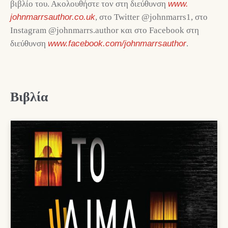
βιβλίο του. Ακολουθήστε τον στη διεύθυνση
www.
johnmarrsauthor.co.uk
, στο Twitter @johnmarrs1, στο
Instagram @johnmarrs.author και στο Facebook στη
διεύθυνση
www.facebook.com/johnmarrsauthor
.
Βιβλία