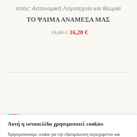
Ιστός: Αστυνομική Λογοτεχνία και θεωρία
ΤΟ ΨΑΙΜΑ ΑΝΑΜΕΣΑ ΜΑΣ
Original
Η
16,20
€
18,00
€
price
τρέχουσα
was:
τιμή
18,00 €.
είναι:
16,20 €.
Αυτή η ιστοσελίδα χρησιμοποιεί cookies
Χρησιμοποιούμε cookie για την εξατομίκευση περιεχομένου και