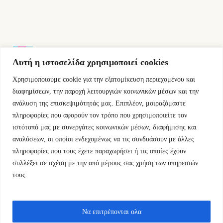
Αυτή η ιστοσελίδα χρησιμοποιεί cookies
Χρησιμοποιούμε cookie για την εξατομίκευση περιεχομένου και
Εμμ.Μπενάκη 76 10681 Αθήνα Ελλάδα.
διαφημίσεων, την παροχή λειτουργιών κοινωνικών μέσων και την
ανάλυση της επισκεψιμότητάς μας. Επιπλέον, μοιραζόμαστε
+30.2110084023
πληροφορίες που αφορούν τον τρόπο που χρησιμοποιείτε τον
ιστότοπό μας με συνεργάτες κοινωνικών μέσων, διαφήμισης και
info@kyfantabooks.gr
αναλύσεων, οι οποίοι ενδεχομένως να τις συνδυάσουν με άλλες
πληροφορίες που τους έχετε παραχωρήσει ή τις οποίες έχουν
Βρείτε μας
συλλέξει σε σχέση με την από μέρους σας χρήση των υπηρεσιών
τους.
Να επιτρέπονται ολα