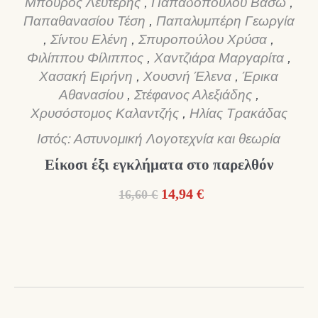
Μπούρος Λευτέρης
,
Παπαδοπούλου Βάσω
,
Παπαθανασίου Τέση
,
Παπαλυμπέρη Γεωργία
,
Σίντου Ελένη
,
Σπυροπούλου Χρύσα
,
Φιλίππου Φίλιππος
,
Χαντζιάρα Μαργαρίτα
,
Χασακή Ειρήνη
,
Χουσνή Έλενα
,
Έρικα
Αθανασίου
,
Στέφανος Αλεξιάδης
,
Χρυσόστομος Καλαντζής
,
Ηλίας Τρακάδας
Ιστός: Αστυνομική Λογοτεχνία και θεωρία
Είκοσι έξι εγκλήματα στο παρελθόν
Original
Η
14,94
€
16,60
€
price
τρέχουσα
was:
τιμή
16,60 €.
είναι:
14,94 €.