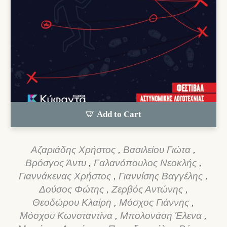
Add to Cart
Αζαριάδης Χρήστος
,
Βασιλείου Γιώτα
,
Βρόσγος Άντυ
,
Γαλανόπουλος Νεοκλής
,
Γιαννάκενας Χρήστος
,
Γιαννίσης Βαγγέλης
,
Δούσος Φώτης
,
Ζερβός Αντώνης
,
Θεοδώρου Κλαίρη
,
Μόσχος Γιάννης
,
Μόσχου Κωνσταντίνα
,
Μπολονάση Έλενα
,