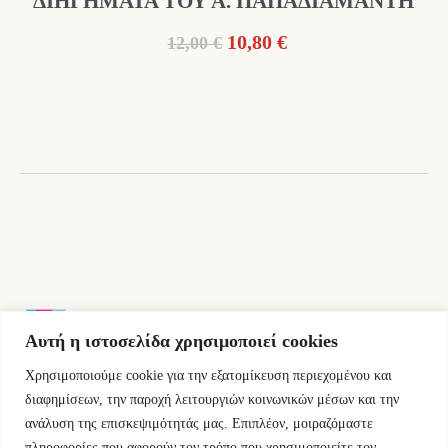
ΔΙΗΓΗΜΑΤΑ ΤΟΥ Α. ΠΑΠΑΔΙΑΜΑΝΤΗ
Original
Η
10,80
€
12,00
€
price
τρέχουσα
was:
τιμή
12,00 €.
είναι:
10,80 €.
Αυτή η ιστοσελίδα χρησιμοποιεί cookies
Χρησιμοποιούμε cookie για την εξατομίκευση περιεχομένου και
Εμμ.Μπενάκη 76 10681 Αθήνα Ελλάδα.
διαφημίσεων, την παροχή λειτουργιών κοινωνικών μέσων και την
ανάλυση της επισκεψιμότητάς μας. Επιπλέον, μοιραζόμαστε
+30.2110084023
πληροφορίες που αφορούν τον τρόπο που χρησιμοποιείτε τον