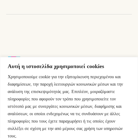
15,30 €.
Αυτή η ιστοσελίδα χρησιμοποιεί cookies
Χρησιμοποιούμε cookie για την εξατομίκευση περιεχομένου και
Εμμ.Μπενάκη 76 10681 Αθήνα Ελλάδα.
διαφημίσεων, την παροχή λειτουργιών κοινωνικών μέσων και την
ανάλυση της επισκεψιμότητάς μας. Επιπλέον, μοιραζόμαστε
+30.2110084023
πληροφορίες που αφορούν τον τρόπο που χρησιμοποιείτε τον
ιστότοπό μας με συνεργάτες κοινωνικών μέσων, διαφήμισης και
info@kyfantabooks.gr
αναλύσεων, οι οποίοι ενδεχομένως να τις συνδυάσουν με άλλες
πληροφορίες που τους έχετε παραχωρήσει ή τις οποίες έχουν
Βρείτε μας
συλλέξει σε σχέση με την από μέρους σας χρήση των υπηρεσιών
τους.