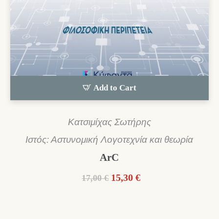
Add to Cart
Κατσιμίχας Σωτήρης
Ιστός: Αστυνομική Λογοτεχνία και θεωρία
ArC
Original
Η
15,30
€
17,00
€
price
τρέχουσα
was:
τιμή
17,00 €.
είναι: