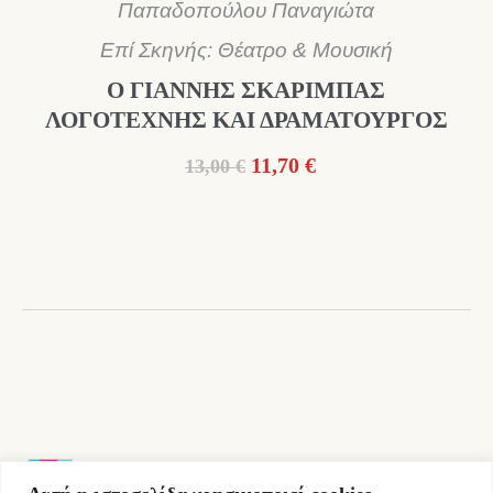
Παπαδοπούλου Παναγιώτα
Επί Σκηνής: Θέατρο & Μουσική
Ο ΓΙΑΝΝΗΣ ΣΚΑΡΙΜΠΑΣ
ΛΟΓΟΤΕΧΝΗΣ ΚΑΙ ΔΡΑΜΑΤΟΥΡΓΟΣ
Original
Η
11,70
€
13,00
€
price
τρέχουσα
was:
τιμή
13,00 €.
είναι:
11,70 €.