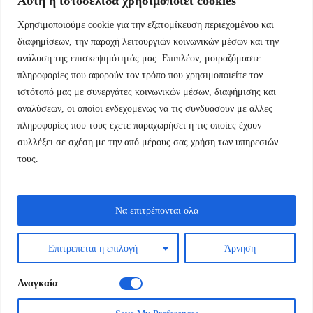
Αυτή η ιστοσελίδα χρησιμοποιεί cookies
Χρησιμοποιούμε cookie για την εξατομίκευση περιεχομένου και
Εμμ.Μπενάκη 76 10681 Αθήνα Ελλάδα.
διαφημίσεων, την παροχή λειτουργιών κοινωνικών μέσων και την
ανάλυση της επισκεψιμότητάς μας. Επιπλέον, μοιραζόμαστε
+30.2110084023
πληροφορίες που αφορούν τον τρόπο που χρησιμοποιείτε τον
ιστότοπό μας με συνεργάτες κοινωνικών μέσων, διαφήμισης και
info@kyfantabooks.gr
αναλύσεων, οι οποίοι ενδεχομένως να τις συνδυάσουν με άλλες
πληροφορίες που τους έχετε παραχωρήσει ή τις οποίες έχουν
Βρείτε μας
συλλέξει σε σχέση με την από μέρους σας χρήση των υπηρεσιών
τους.
Να επιτρέπονται ολα
Επιτρεπεται η επιλογή
Άρνηση
Αναγκαία