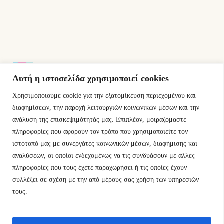
Αυτή η ιστοσελίδα χρησιμοποιεί cookies
Χρησιμοποιούμε cookie για την εξατομίκευση περιεχομένου και
Εμμ.Μπενάκη 76 10681 Αθήνα Ελλάδα.
διαφημίσεων, την παροχή λειτουργιών κοινωνικών μέσων και την
ανάλυση της επισκεψιμότητάς μας. Επιπλέον, μοιραζόμαστε
+30.2110084023
πληροφορίες που αφορούν τον τρόπο που χρησιμοποιείτε τον
ιστότοπό μας με συνεργάτες κοινωνικών μέσων, διαφήμισης και
info@kyfantabooks.gr
αναλύσεων, οι οποίοι ενδεχομένως να τις συνδυάσουν με άλλες
πληροφορίες που τους έχετε παραχωρήσει ή τις οποίες έχουν
Βρείτε μας
συλλέξει σε σχέση με την από μέρους σας χρήση των υπηρεσιών
τους.