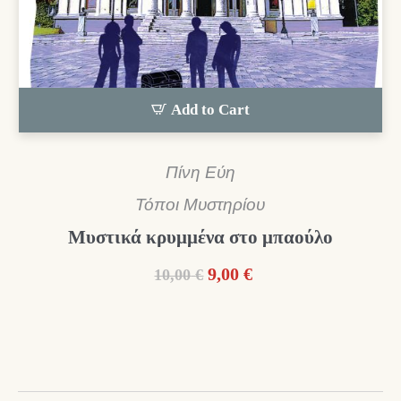
Add to Cart
Πίνη Εύη
Τόποι Μυστηρίου
Μυστικά κρυμμένα στο μπαούλο
Original
Η
9,00
€
10,00
€
price
τρέχουσα
was:
τιμή
10,00 €.
είναι:
9,00 €.