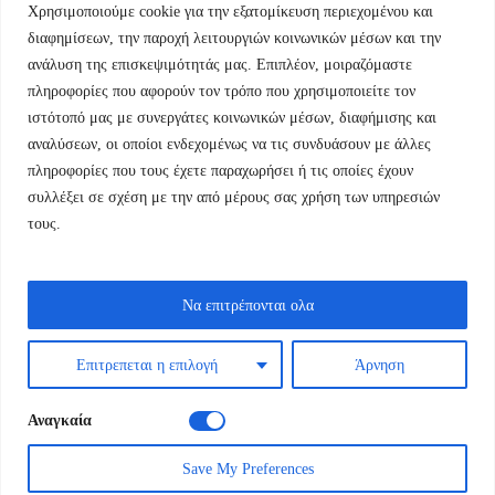
Χρησιμοποιούμε cookie για την εξατομίκευση περιεχομένου και
Εμμ.Μπενάκη 76 10681 Αθήνα Ελλάδα.
διαφημίσεων, την παροχή λειτουργιών κοινωνικών μέσων και την
ανάλυση της επισκεψιμότητάς μας. Επιπλέον, μοιραζόμαστε
+30.2110084023
πληροφορίες που αφορούν τον τρόπο που χρησιμοποιείτε τον
ιστότοπό μας με συνεργάτες κοινωνικών μέσων, διαφήμισης και
info@kyfantabooks.gr
αναλύσεων, οι οποίοι ενδεχομένως να τις συνδυάσουν με άλλες
πληροφορίες που τους έχετε παραχωρήσει ή τις οποίες έχουν
Βρείτε μας
συλλέξει σε σχέση με την από μέρους σας χρήση των υπηρεσιών
τους.
Να επιτρέπονται ολα
Επιτρεπεται η επιλογή
Άρνηση
Αναγκαία
Save My Preferences
Εκδόσεις Κύφαντα © 2024 / All Rights Reserved