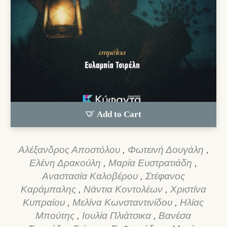
Add to Cart
Αλέξανδρος Αποστόλου
,
Φωτεινή Δουγάλη
,
Ελένη Δρακούλη
,
Μαρία Ευστρατιάδη
,
Αναστασία Καλοβέρου
,
Στέφανος
Καράμπαλης
,
Νάντια Κοντολέων
,
Χριστίνα
Κυπραίου
,
Μελίνα Κωνσταντινίδου
,
Ηλίας
Μπούτης
,
Ιουλία Πλιάτσικα
,
Βανέσα