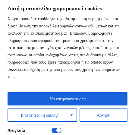
Αυτή η ιστοσελίδα χρησιμοποιεί cookies
Χρησιμοποιούμε cookie για την εξατομίκευση περιεχομένου και
Εμμ.Μπενάκη 76 10681 Αθήνα Ελλάδα.
διαφημίσεων, την παροχή λειτουργιών κοινωνικών μέσων και την
ανάλυση της επισκεψιμότητάς μας. Επιπλέον, μοιραζόμαστε
+30.2110084023
πληροφορίες που αφορούν τον τρόπο που χρησιμοποιείτε τον
ιστότοπό μας με συνεργάτες κοινωνικών μέσων, διαφήμισης και
info@kyfantabooks.gr
αναλύσεων, οι οποίοι ενδεχομένως να τις συνδυάσουν με άλλες
πληροφορίες που τους έχετε παραχωρήσει ή τις οποίες έχουν
Βρείτε μας
συλλέξει σε σχέση με την από μέρους σας χρήση των υπηρεσιών
τους.
Να επιτρέπονται ολα
Επιτρεπεται η επιλογή
Άρνηση
Αναγκαία