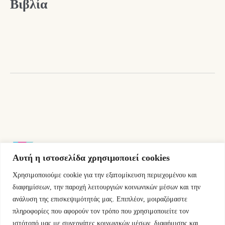
Βιβλία
Αυτή η ιστοσελίδα χρησιμοποιεί cookies
Χρησιμοποιούμε cookie για την εξατομίκευση περιεχομένου και
Εμμ.Μπενάκη 76 10681 Αθήνα Ελλάδα.
διαφημίσεων, την παροχή λειτουργιών κοινωνικών μέσων και την
ανάλυση της επισκεψιμότητάς μας. Επιπλέον, μοιραζόμαστε
+30.2110084023
πληροφορίες που αφορούν τον τρόπο που χρησιμοποιείτε τον
ιστότοπό μας με συνεργάτες κοινωνικών μέσων, διαφήμισης και