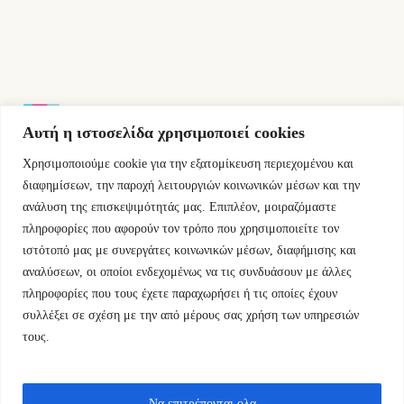
Αυτή η ιστοσελίδα χρησιμοποιεί cookies
Χρησιμοποιούμε cookie για την εξατομίκευση περιεχομένου και
Εμμ.Μπενάκη 76 10681 Αθήνα Ελλάδα.
διαφημίσεων, την παροχή λειτουργιών κοινωνικών μέσων και την
ανάλυση της επισκεψιμότητάς μας. Επιπλέον, μοιραζόμαστε
+30.2110084023
πληροφορίες που αφορούν τον τρόπο που χρησιμοποιείτε τον
ιστότοπό μας με συνεργάτες κοινωνικών μέσων, διαφήμισης και
info@kyfantabooks.gr
αναλύσεων, οι οποίοι ενδεχομένως να τις συνδυάσουν με άλλες
πληροφορίες που τους έχετε παραχωρήσει ή τις οποίες έχουν
Βρείτε μας
συλλέξει σε σχέση με την από μέρους σας χρήση των υπηρεσιών
τους.
Να επιτρέπονται ολα