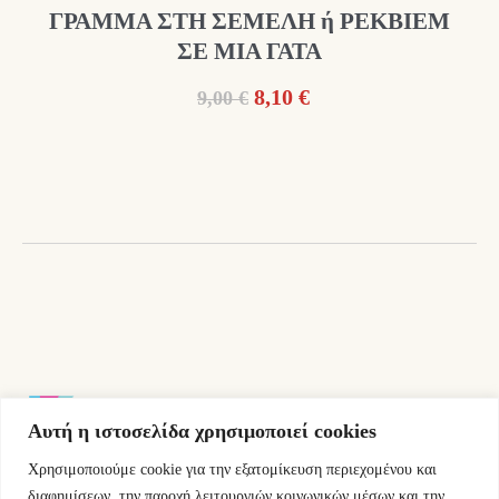
ΓΡΑΜΜΑ ΣΤΗ ΣΕΜΕΛΗ ή ΡΕΚΒΙΕΜ
ΣΕ ΜΙΑ ΓΑΤΑ
Original
Η
8,10
€
9,00
€
price
τρέχουσα
was:
τιμή
9,00 €.
είναι:
8,10 €.
Αυτή η ιστοσελίδα χρησιμοποιεί cookies
Χρησιμοποιούμε cookie για την εξατομίκευση περιεχομένου και
Εμμ.Μπενάκη 76 10681 Αθήνα Ελλάδα.
διαφημίσεων, την παροχή λειτουργιών κοινωνικών μέσων και την