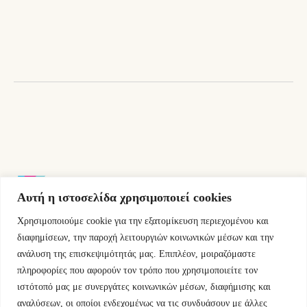
Αυτή η ιστοσελίδα χρησιμοποιεί cookies
Χρησιμοποιούμε cookie για την εξατομίκευση περιεχομένου και
Εμμ.Μπενάκη 76 10681 Αθήνα Ελλάδα.
διαφημίσεων, την παροχή λειτουργιών κοινωνικών μέσων και την
ανάλυση της επισκεψιμότητάς μας. Επιπλέον, μοιραζόμαστε
+30.2110084023
πληροφορίες που αφορούν τον τρόπο που χρησιμοποιείτε τον
ιστότοπό μας με συνεργάτες κοινωνικών μέσων, διαφήμισης και
info@kyfantabooks.gr
αναλύσεων, οι οποίοι ενδεχομένως να τις συνδυάσουν με άλλες