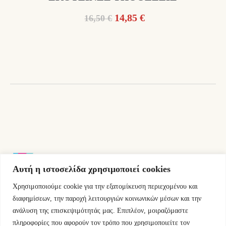
Original
Η
14,85
€
16,50
€
price
τρέχουσα
was:
τιμή
16,50 €.
είναι:
14,85 €.
Αυτή η ιστοσελίδα χρησιμοποιεί cookies
Χρησιμοποιούμε cookie για την εξατομίκευση περιεχομένου και
Εμμ.Μπενάκη 76 10681 Αθήνα Ελλάδα.
διαφημίσεων, την παροχή λειτουργιών κοινωνικών μέσων και την
ανάλυση της επισκεψιμότητάς μας. Επιπλέον, μοιραζόμαστε
+30.2110084023
πληροφορίες που αφορούν τον τρόπο που χρησιμοποιείτε τον