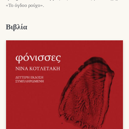
«Το όγδοο ρούχο».
Βιβλία