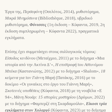
Έργα της,
Περσεφόνη
(Οσελότος, 2014), μυθιστόρημα,
Μικρά Μνημόσυνα
(Bibliothèque, 2018), υβριδικό
μυθιστόρημα,
Φόνισσες
(1η έκδοση – Κύφαντα, 2019, 2η
έκδοση συμπληρωμένη – Κύφαντα 2022), πραγματικά
εγκλήματα.
Επίσης έχει συμμετάσχει στους συλλογικούς τόμους:
Είσοδος κινδύνου
(Μεταίχμιο, 2011) με το διήγημα «Μια
ιστορία από την Ακτίνα Δ’»,
Η επιστροφή του Αστυνόμου
Μπέκα
(Καστανιώτης, 2012) με το διήγημα «Shalom»,
18
κείμενα για τον Γιάννη Μαρή
(Πατάκης, 2016) με το
δοκίμιο «Οι γυναίκες στο έργο του Γιάννη Μαρή»,
Σκοτεινές υποθέσεις
(Κύφαντα, 2018) με τη νουβέλα «Ε
94»,
Μάνη Νουάρ: 15 ιστορίες μυστηρίου
(Δρόμων, 2022)
με το διήγημα «Φαμπερζέ στη Σκαρδαμούλα»,
Είκοσι τρία
εγκλήματα στον Χολαργό
(Κύφαντα, 2023) με το διήγημα