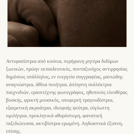
Αντιφασίστρια από κούνια, περήφανη μητέρα διδύμων
ξωτικών, πρώην εκπαιδευτικός, συνταξιούχος αντιρρησίας
δημόσιος υπάλληλος, εν ενεργεία συγγραφέας, μανιώδης
αναγνώστρια, άθλια ποιήτρια, άπληστη συλλέκτρια
παιχνιδιών, ερασιτέχνης φωτογράφος, ηθοποιός ελευθέρας
βοσκής, φρικτή μουσικός, υποφερτή τραγουδίστρια,
εξαιρετική ακροάτρια, ιδιοφυής ψεύτρα, εύγλωττη
ομιλήτρια, προκλητικά αθυρόστομη, φανατική
ταξιδιώτισσα, ακτιβίστρια ερωμένη. Αηδιαστικά έξυπνη,
επίσης.