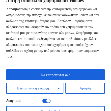
Αυτή η ιστοσελίδα χρησιμοποιεί cookies
Χρησιμοποιούμε cookie για την εξατομίκευση περιεχομένου και
Εμμ.Μπενάκη 76 10681 Αθήνα Ελλάδα.
διαφημίσεων, την παροχή λειτουργιών κοινωνικών μέσων και την
ανάλυση της επισκεψιμότητάς μας. Επιπλέον, μοιραζόμαστε
+30.2110084023
πληροφορίες που αφορούν τον τρόπο που χρησιμοποιείτε τον
ιστότοπό μας με συνεργάτες κοινωνικών μέσων, διαφήμισης και
info@kyfantabooks.gr
αναλύσεων, οι οποίοι ενδεχομένως να τις συνδυάσουν με άλλες
πληροφορίες που τους έχετε παραχωρήσει ή τις οποίες έχουν
Βρείτε μας
συλλέξει σε σχέση με την από μέρους σας χρήση των υπηρεσιών
τους.
Να επιτρέπονται ολα
Επιτρεπεται η επιλογή
Άρνηση
Αναγκαία