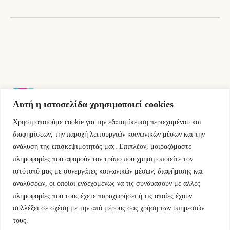
Αυτή η ιστοσελίδα χρησιμοποιεί cookies
Χρησιμοποιούμε cookie για την εξατομίκευση περιεχομένου και
Εμμ.Μπενάκη 76 10681 Αθήνα Ελλάδα.
διαφημίσεων, την παροχή λειτουργιών κοινωνικών μέσων και την
ανάλυση της επισκεψιμότητάς μας. Επιπλέον, μοιραζόμαστε
+30.2110084023
πληροφορίες που αφορούν τον τρόπο που χρησιμοποιείτε τον
ιστότοπό μας με συνεργάτες κοινωνικών μέσων, διαφήμισης και
info@kyfantabooks.gr
αναλύσεων, οι οποίοι ενδεχομένως να τις συνδυάσουν με άλλες
πληροφορίες που τους έχετε παραχωρήσει ή τις οποίες έχουν
Βρείτε μας
συλλέξει σε σχέση με την από μέρους σας χρήση των υπηρεσιών
τους.