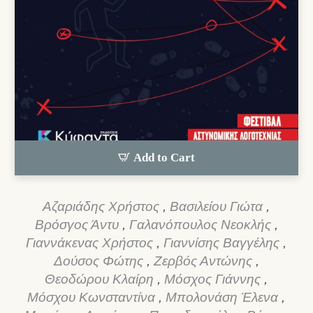
Add to Cart
Αζαριάδης Χρήστος
,
Βασιλείου Γιώτα
,
Βρόσγος Άντυ
,
Γαλανόπουλος Νεοκλής
,
Γιαννάκενας Χρήστος
,
Γιαννίσης Βαγγέλης
,
Δούσος Φώτης
,
Ζερβός Αντώνης
,
Θεοδώρου Κλαίρη
,
Μόσχος Γιάννης
,
Μόσχου Κωνσταντίνα
,
Μπολονάση Έλενα
,