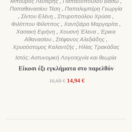
Μπούρος Λευτέρης
,
Παπαδοπούλου Βάσω
,
Παπαθανασίου Τέση
,
Παπαλυμπέρη Γεωργία
,
Σίντου Ελένη
,
Σπυροπούλου Χρύσα
,
Φιλίππου Φίλιππος
,
Χαντζιάρα Μαργαρίτα
,
Χασακή Ειρήνη
,
Χουσνή Έλενα
,
Έρικα
Αθανασίου
,
Στέφανος Αλεξιάδης
,
Χρυσόστομος Καλαντζής
,
Ηλίας Τρακάδας
Ιστός: Αστυνομική Λογοτεχνία και θεωρία
Είκοσι έξι εγκλήματα στο παρελθόν
Original
Η
14,94
€
16,60
€
price
τρέχουσα
was:
τιμή
16,60 €.
είναι:
14,94 €.