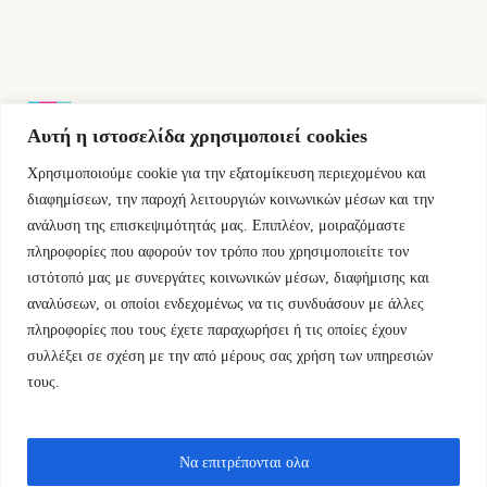
Αυτή η ιστοσελίδα χρησιμοποιεί cookies
Χρησιμοποιούμε cookie για την εξατομίκευση περιεχομένου και
Εμμ.Μπενάκη 76 10681 Αθήνα Ελλάδα.
διαφημίσεων, την παροχή λειτουργιών κοινωνικών μέσων και την
ανάλυση της επισκεψιμότητάς μας. Επιπλέον, μοιραζόμαστε
+30.2110084023
πληροφορίες που αφορούν τον τρόπο που χρησιμοποιείτε τον
ιστότοπό μας με συνεργάτες κοινωνικών μέσων, διαφήμισης και
info@kyfantabooks.gr
αναλύσεων, οι οποίοι ενδεχομένως να τις συνδυάσουν με άλλες
πληροφορίες που τους έχετε παραχωρήσει ή τις οποίες έχουν
Βρείτε μας
συλλέξει σε σχέση με την από μέρους σας χρήση των υπηρεσιών
τους.
Να επιτρέπονται ολα