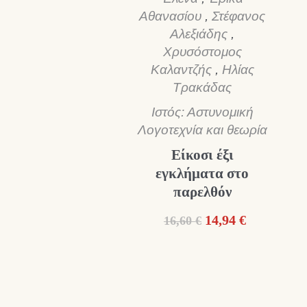
Αθανασίου
,
Στέφανος
Αλεξιάδης
,
Χρυσόστομος
Καλαντζής
,
Ηλίας
Τρακάδας
Ιστός: Αστυνομική
Λογοτεχνία και θεωρία
Είκοσι έξι
εγκλήματα στο
παρελθόν
Original
Η
14,94
€
16,60
€
price
τρέχουσα
was:
τιμή
16,60 €.
είναι:
14,94 €.