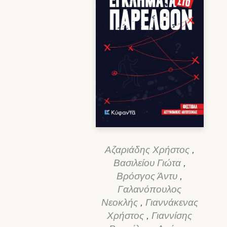
Αζαριάδης Χρήστος
,
Βασιλείου Γιώτα
,
Βρόσγος Άντυ
,
Γαλανόπουλος
Νεοκλής
,
Γιαννάκενας
Χρήστος
,
Γιαννίσης