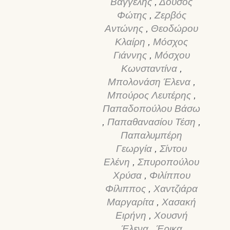
Βαγγέλης
,
Δούσος
Φώτης
,
Ζερβός
Αντώνης
,
Θεοδώρου
Κλαίρη
,
Μόσχος
Γιάννης
,
Μόσχου
Κωνσταντίνα
,
Μπολονάση Έλενα
,
Μπούρος Λευτέρης
,
Παπαδοπούλου Βάσω
,
Παπαθανασίου Τέση
,
Παπαλυμπέρη
Γεωργία
,
Σίντου
Ελένη
,
Σπυροπούλου
Χρύσα
,
Φιλίππου
Φίλιππος
,
Χαντζιάρα
Μαργαρίτα
,
Χασακή
Ειρήνη
,
Χουσνή
Έλενα
,
Έρικα