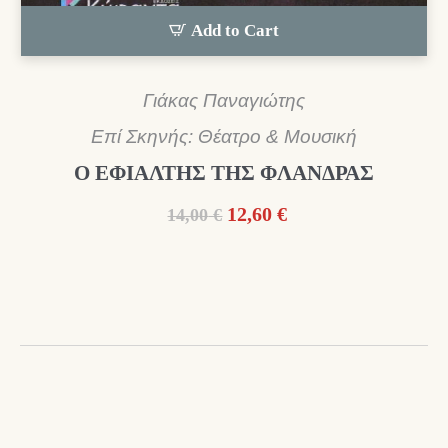
Add to Cart
Γιάκας Παναγιώτης
Επί Σκηνής: Θέατρο & Μουσική
Ο ΕΦΙΑΛΤΗΣ ΤΗΣ ΦΛΑΝΔΡΑΣ
Original
Η
12,60
€
14,00
€
price
τρέχουσα
was:
τιμή
14,00 €.
είναι:
12,60 €.