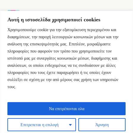
Αυτή η ιστοσελίδα χρησιμοποιεί cookies
Χρησιμοποιούμε cookie για την εξατομίκευση περιεχομένου και
Εμμ.Μπενάκη 76 10681 Αθήνα Ελλάδα.
διαφημίσεων, την παροχή λειτουργιών κοινωνικών μέσων και την
ανάλυση της επισκεψιμότητάς μας. Επιπλέον, μοιραζόμαστε
+30.2110084023
πληροφορίες που αφορούν τον τρόπο που χρησιμοποιείτε τον
ιστότοπό μας με συνεργάτες κοινωνικών μέσων, διαφήμισης και
info@kyfantabooks.gr
αναλύσεων, οι οποίοι ενδεχομένως να τις συνδυάσουν με άλλες
πληροφορίες που τους έχετε παραχωρήσει ή τις οποίες έχουν
Βρείτε μας
συλλέξει σε σχέση με την από μέρους σας χρήση των υπηρεσιών
τους.
Να επιτρέπονται ολα
Επιτρεπεται η επιλογή
Άρνηση