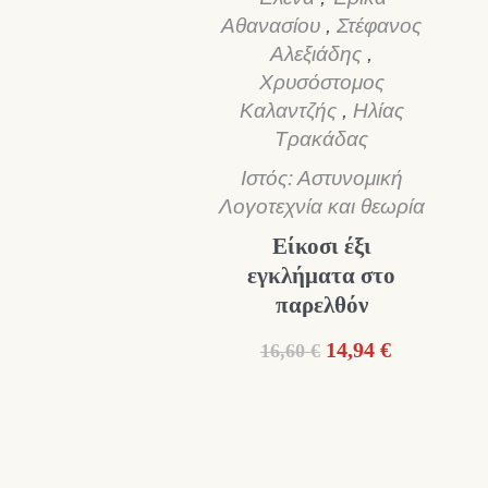
Αθανασίου
,
Στέφανος
Αλεξιάδης
,
Χρυσόστομος
Καλαντζής
,
Ηλίας
Τρακάδας
Ιστός: Αστυνομική
Λογοτεχνία και θεωρία
Είκοσι έξι
εγκλήματα στο
παρελθόν
Original
Η
14,94
€
16,60
€
price
τρέχουσα
was:
τιμή
16,60 €.
είναι:
14,94 €.