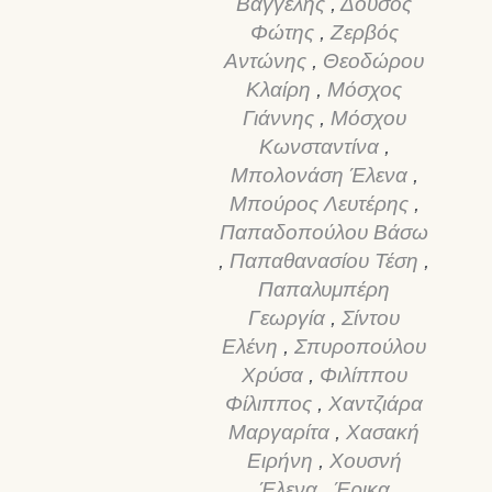
Βαγγέλης
,
Δούσος
Φώτης
,
Ζερβός
Αντώνης
,
Θεοδώρου
Κλαίρη
,
Μόσχος
Γιάννης
,
Μόσχου
Κωνσταντίνα
,
Μπολονάση Έλενα
,
Μπούρος Λευτέρης
,
Παπαδοπούλου Βάσω
,
Παπαθανασίου Τέση
,
Παπαλυμπέρη
Γεωργία
,
Σίντου
Ελένη
,
Σπυροπούλου
Χρύσα
,
Φιλίππου
Φίλιππος
,
Χαντζιάρα
Μαργαρίτα
,
Χασακή
Ειρήνη
,
Χουσνή
Έλενα
,
Έρικα