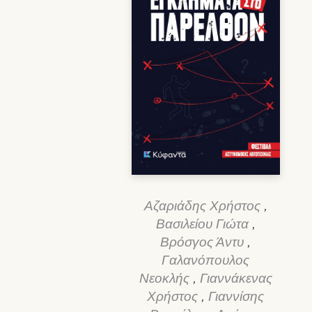
Αζαριάδης Χρήστος
,
Βασιλείου Γιώτα
,
Βρόσγος Άντυ
,
Γαλανόπουλος
Νεοκλής
,
Γιαννάκενας
Χρήστος
,
Γιαννίσης