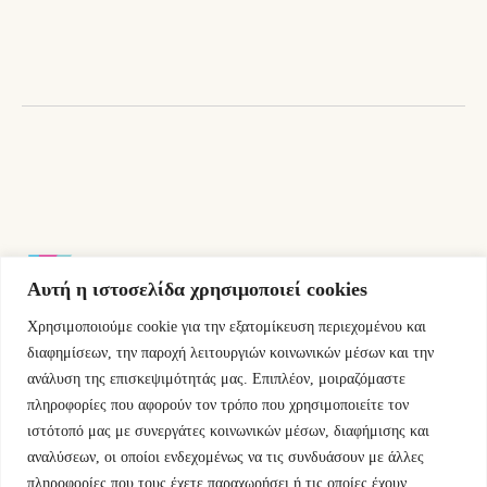
Αυτή η ιστοσελίδα χρησιμοποιεί cookies
Χρησιμοποιούμε cookie για την εξατομίκευση περιεχομένου και
Εμμ.Μπενάκη 76 10681 Αθήνα Ελλάδα.
διαφημίσεων, την παροχή λειτουργιών κοινωνικών μέσων και την
ανάλυση της επισκεψιμότητάς μας. Επιπλέον, μοιραζόμαστε
+30.2110084023
πληροφορίες που αφορούν τον τρόπο που χρησιμοποιείτε τον
ιστότοπό μας με συνεργάτες κοινωνικών μέσων, διαφήμισης και
info@kyfantabooks.gr
αναλύσεων, οι οποίοι ενδεχομένως να τις συνδυάσουν με άλλες
πληροφορίες που τους έχετε παραχωρήσει ή τις οποίες έχουν