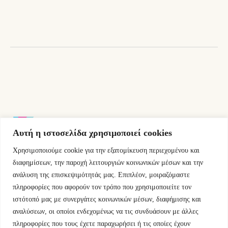
was:
τιμή
18,00 €.
είναι:
16,20 €.
Αυτή η ιστοσελίδα χρησιμοποιεί cookies
Χρησιμοποιούμε cookie για την εξατομίκευση περιεχομένου και
Εμμ.Μπενάκη 76 10681 Αθήνα Ελλάδα.
διαφημίσεων, την παροχή λειτουργιών κοινωνικών μέσων και την
ανάλυση της επισκεψιμότητάς μας. Επιπλέον, μοιραζόμαστε
+30.2110084023
πληροφορίες που αφορούν τον τρόπο που χρησιμοποιείτε τον
ιστότοπό μας με συνεργάτες κοινωνικών μέσων, διαφήμισης και
info@kyfantabooks.gr
αναλύσεων, οι οποίοι ενδεχομένως να τις συνδυάσουν με άλλες
πληροφορίες που τους έχετε παραχωρήσει ή τις οποίες έχουν