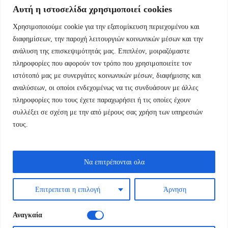
Αυτή η ιστοσελίδα χρησιμοποιεί cookies
Χρησιμοποιούμε cookie για την εξατομίκευση περιεχομένου και
Εμμ.Μπενάκη 76 10681 Αθήνα Ελλάδα.
διαφημίσεων, την παροχή λειτουργιών κοινωνικών μέσων και την
ανάλυση της επισκεψιμότητάς μας. Επιπλέον, μοιραζόμαστε
+30.2110084023
πληροφορίες που αφορούν τον τρόπο που χρησιμοποιείτε τον
ιστότοπό μας με συνεργάτες κοινωνικών μέσων, διαφήμισης και
info@kyfantabooks.gr
αναλύσεων, οι οποίοι ενδεχομένως να τις συνδυάσουν με άλλες
πληροφορίες που τους έχετε παραχωρήσει ή τις οποίες έχουν
Βρείτε μας
συλλέξει σε σχέση με την από μέρους σας χρήση των υπηρεσιών
τους.
Να επιτρέπονται ολα
Επιτρεπεται η επιλογή
Άρνηση
Αναγκαία